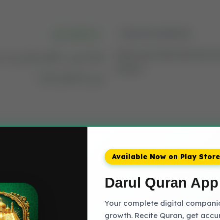
کنز الایمان اردو
ENGLISH MEANING
کیا انسان یہ گمان کرتا ہے ک
Does man think that We wil
bones?
نہیں کرسکیں گے ؟
َ عَلَىٰٓ أَن نُّسَوِّىَ بَنَانَهُۥ
Available Now on Play Store
Darul Quran App
Your complete digital companion
growth. Recite Quran, get accu