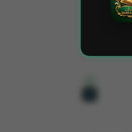
قادر ہیں اس پر بھی
رست کردیں۔
75:5