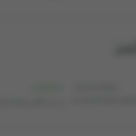
ْبَصَرُ
کنز الایمان اردو
ENGLISH MEANING
پس جب نگاہیں چندھیا جائیں
So, when the sight is dazzle