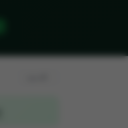
اگلی سورت →
ب