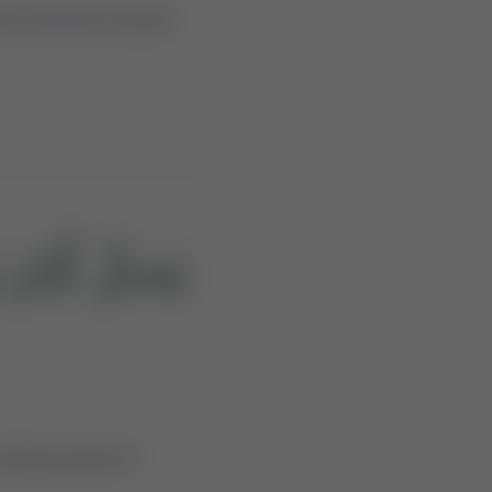
it vice ever onward.
يَسْـَٔلُ أَيَّانَ 
f Resurrection?”