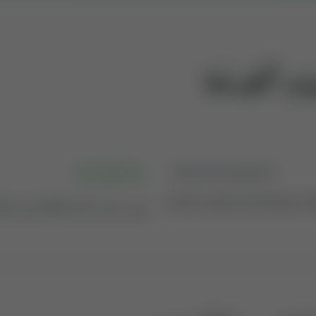
ْمِ ٱلْقِيَـٰمَةِ
کنز الایمان اردو
ENGLISH MEANING
نہیں ! میں قسم کھاتا ہوں قی
No!1I swear by the Day of R