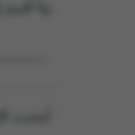
وَلَآ أُقْسِمُ بِ
oaching(inner) self.
أَيَحْسَبُ ٱلْإِ