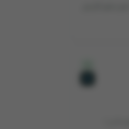
ہ فسق و فجور آگے بھی
75:6
مت کا دن ؟