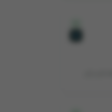
75:1
امت کے دن کی۔