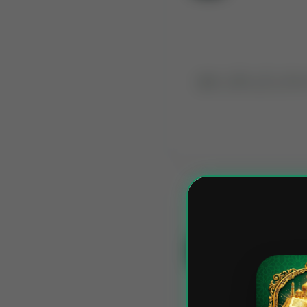
ہ ہم اس کی ہڈیاں جمع
75:4