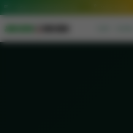
info@jamiasaeediadarulquran.com
Multan Pakistan
HOME
COURSE