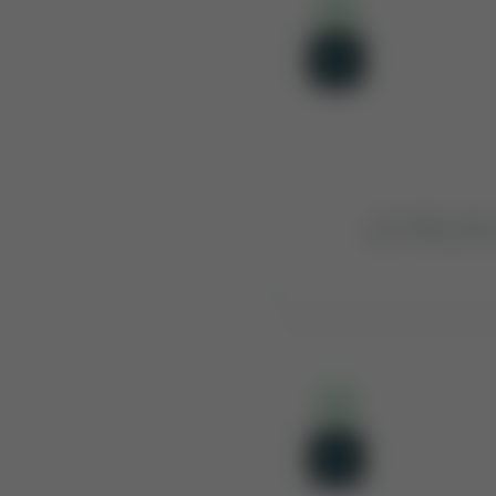
75:2
ں نفس لوامہ کی۔
75:3