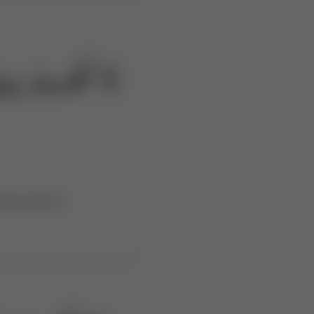
لَآ أُقْسِمُ بِيَو
esurrection.