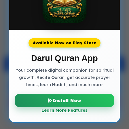
7. What are the lucky metals for
Liban?
The lucky metals for persons named
Liban are Gold.
Available Now on Play Store
Darul Quran App
Muslim Baby Names
Your complete digital companion for spiritual
growth. Recite Quran, get accurate prayer
times, learn Hadith, and much more.
Boy Islamic Names
Install Now
Girl Islamic Names
Learn More Features