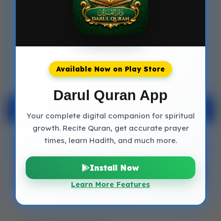
7. What are the lucky metals for
Ziana?
The lucky metals for persons named
Ziana are Copper.
Available Now on Play Store
Darul Quran App
Muslim Baby Names
Your complete digital companion for spiritual
growth. Recite Quran, get accurate prayer
times, learn Hadith, and much more.
Boy Islamic Names
Install Now
Girl Islamic Names
Learn More Features