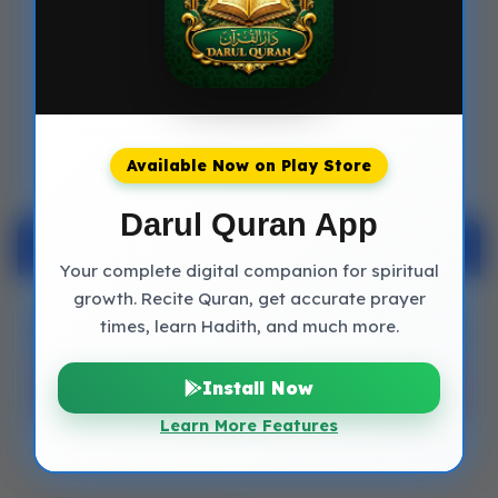
7. What are the lucky metals for
Zyra?
The lucky metals for persons named
Zyra are Silver.
Available Now on Play Store
Darul Quran App
Muslim Baby Names
Your complete digital companion for spiritual
growth. Recite Quran, get accurate prayer
times, learn Hadith, and much more.
Boy Islamic Names
Install Now
Girl Islamic Names
Learn More Features