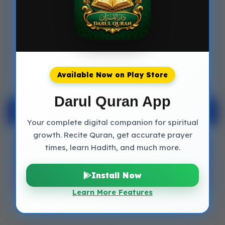
7. What are the lucky metals for
Zulfa?
The lucky metals for persons named
Zulfa are Bronze.
Available Now on Play Store
Darul Quran App
Muslim Baby Names
Your complete digital companion for spiritual
growth. Recite Quran, get accurate prayer
times, learn Hadith, and much more.
Boy Islamic Names
Install Now
Girl Islamic Names
Learn More Features