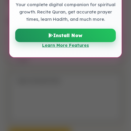
Your complete digital companion for spiritual
growth. Recite Quran, get accurate prayer
Leave A Comment
times, learn Hadith, and much more.
Install Now
Learn More Features