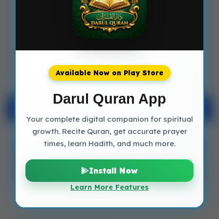
7. What are the lucky metals for
Imam?
The lucky metals for persons named
Imam are Silver.
Available Now on Play Store
Darul Quran App
Muslim Baby Names
Your complete digital companion for spiritual
growth. Recite Quran, get accurate prayer
times, learn Hadith, and much more.
Boy Islamic Names
Install Now
Girl Islamic Names
Learn More Features