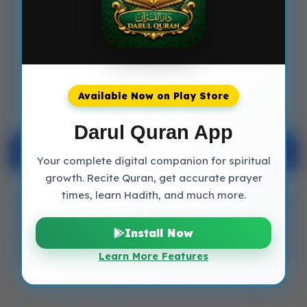
7. What are the lucky metals for
Latifa?
The lucky metals for persons named
Latifa are Silver.
Available Now on Play Store
Darul Quran App
Muslim Baby Names
Your complete digital companion for spiritual
growth. Recite Quran, get accurate prayer
times, learn Hadith, and much more.
Boy Islamic Names
Install Now
Girl Islamic Names
Learn More Features