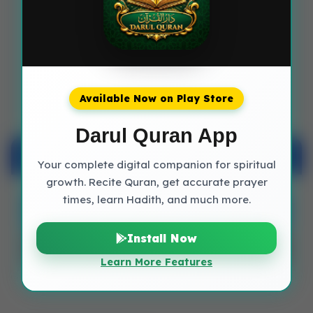
7. What are the lucky metals for
Liba?
The lucky metals for persons named
Liba are Gold.
Available Now on Play Store
Darul Quran App
Muslim Baby Names
Your complete digital companion for spiritual
growth. Recite Quran, get accurate prayer
times, learn Hadith, and much more.
Boy Islamic Names
Install Now
Girl Islamic Names
Learn More Features