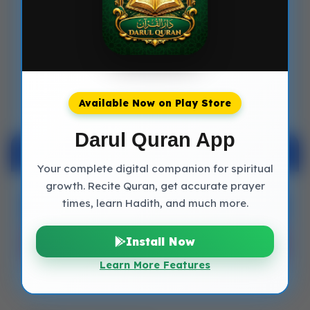
7. What are the lucky metals for
Rubai?
The lucky metals for persons named
Rubai are Bronze.
Available Now on Play Store
Darul Quran App
Muslim Baby Names
Your complete digital companion for spiritual
growth. Recite Quran, get accurate prayer
times, learn Hadith, and much more.
Boy Islamic Names
Install Now
Girl Islamic Names
Learn More Features