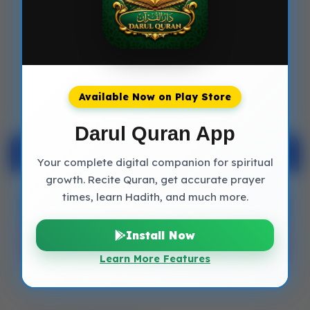
7. What are the lucky metals for
Zorah?
The lucky metals for persons named
Zorah are Iron.
Available Now on Play Store
Darul Quran App
Muslim Baby Names
Your complete digital companion for spiritual
growth. Recite Quran, get accurate prayer
times, learn Hadith, and much more.
Boy Islamic Names
Install Now
Girl Islamic Names
Learn More Features