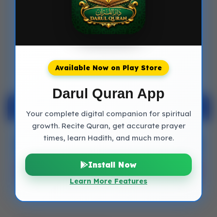
7. What are the lucky metals for
Bawer?
The lucky metals for persons named
Bawer are Bronze.
Available Now on Play Store
Darul Quran App
Muslim Baby Names
Your complete digital companion for spiritual
growth. Recite Quran, get accurate prayer
times, learn Hadith, and much more.
Boy Islamic Names
Install Now
Girl Islamic Names
Learn More Features