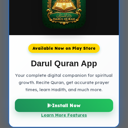
Shaban Ul Muazzam
Tajweed
Taraweeh
Available Now on Play Store
Wudu
Darul Quran App
Youm-E-Wesal
Your complete digital companion for spiritual
growth. Recite Quran, get accurate prayer
Zakat
times, learn Hadith, and much more.
Install Now
Learn More Features
Lastest News