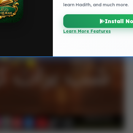
learn Hadith, and much more.
Install N
Learn More Features